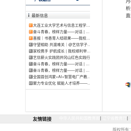
月
析
最新信息
直
大连工业大学艺术与信息工程学院2026年招生章程
1
奋斗青春，榜样力量——对话 | 优秀团干部（三）
2
喜报｜书香育人结硕果——我校图书馆上半年多项省级赛事斩获佳绩！
3
守望相助 共渡难关｜@艺信学子，学校开展灾区学生临时困难补助专项资助工作
4
家校携手 护航成长 | 我校顺利举行2026年暑假家访工作启动仪式
5
艺信薪火实践团井冈山红色实践行
6
奋斗青春，榜样力量——对话 | 优秀团干部（一）
7
奋斗青春，榜样力量——对话 | 优秀团干部（二）
8
全国首创鸿蒙+AI+智慧电厂产教融合平台落地大连工业大学艺术与信息工程学院
9
聚力专业优化 赋能人才培养——我校顺利召开2026年新专业申报论证会
10
中华人民共和国教育部
|
辽宁省教育厅
|
友情链接
版权所有