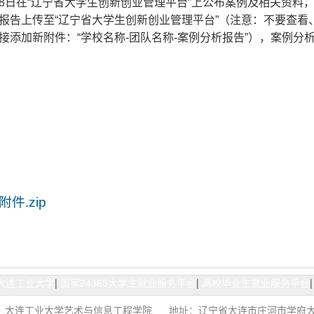
8日在“辽宁省大学生创新创业管理平台”上公布案例及相关资料，
报告上传至“辽宁省大学生创新创业管理平台”（注意：不要查看
接添加新附件：“学校名称-团队名称-案例分析报告”），案例分析
附件.zip
大连工业大学
|
国家24365大学生就业服务平台
|
高校毕业生就业服务平台
：大连工业大学艺术与信息工程学院 地址：辽宁省大连市庄河市学府大