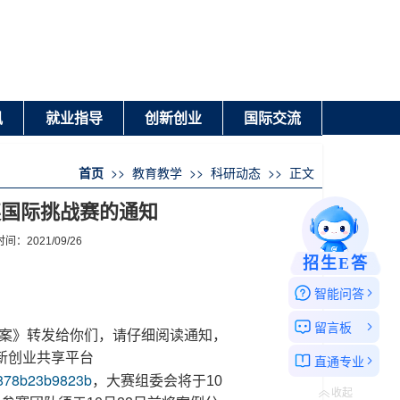
讯
就业指导
创新创业
国际交流
首页
>>
教育教学
>>
科研动态
>>
正文
英国际挑战赛的通知
021/09/26
招生E答
智能问答
留言板
方案》转发给你们，请仔细阅读通知，
新创业共享平台
直通专业
e6878b23b9823b
，
大赛组委会将于10
收起