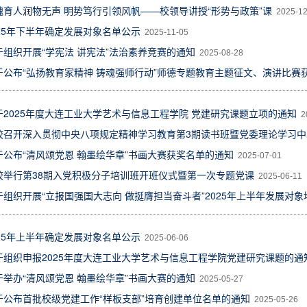
魂育人润物无声 明势笃行引领风帆——校领导讲授“形势与政策”课
2025-12
025年下半年确定发展对象名单公示
2025-11-05
于组织开展“学宪法 讲宪法”法治素养竞赛的通知
2025-08-28
于公布“弘扬教育家精神 铸魂强师行动”师德专题教育主题征文、演讲比赛
于2025年度大连工业大学艺术与信息工程学院 党建研究课题立项的通知
20
校召开深入贯彻中央八项规定精神学习教育第3期读书班暨党委理论学习
于公布“清风颂党恩 翰墨绘华章”书画大赛获奖名单的通知
2025-07-01
校举行第38期入党积极分子培训班开班仪式暨第一次专题党课
2025-06-11
于组织开展“立报国强国大志向 做挺膺担当奋斗者”2025年上半年发展对
025年上半年确定发展对象名单公示
2025-06-06
于组织申报2025年度大连工业大学艺术与信息工程学院党建研究课题的通
于举办“清风颂党恩 翰墨绘华章”书画大赛的通知
2025-05-27
于公布首批校级党建工作“样板支部”培育创建单位名单的通知
2025-05-26