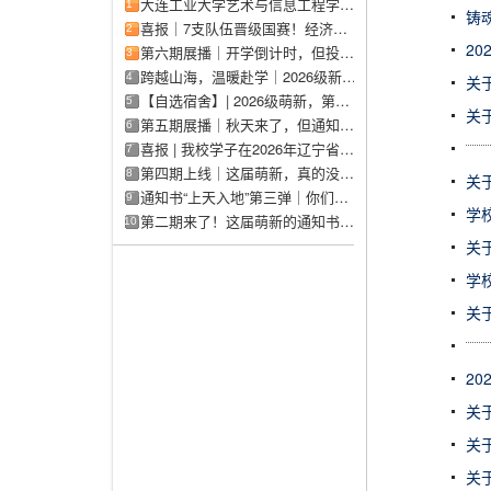
大连工业大学艺术与信息工程学院2026年招生章程
1
铸
喜报｜7支队伍晋级国赛！经济管理学院再创佳绩
2
2
第六期展播｜开学倒计时，但投稿不能停
3
跨越山海，温暖赴学｜2026级新疆籍录取新生火车票可以报销啦！
4
关
【自选宿舍】| 2026级萌新，第七次集中选寝时间及操作流程！
5
关
第五期展播｜秋天来了，但通知书的热度还在飙升
6
喜报 | 我校学子在2026年辽宁省大学生数学建模竞赛中斩获佳绩
7
第四期上线｜这届萌新，真的没有创作瓶颈吗？
8
关
通知书“上天入地”第三弹｜你们这么卷，学长学姐知道吗？
9
学
第二期来了！这届萌新的通知书照片，卷出新高度
10
关
学
关
2
关
关
关