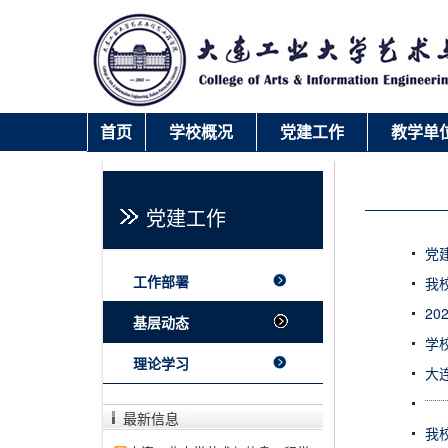
首页
学校概况
党建工作
教学单
快速链接
录取查询
党建工作
党
工作部署
我
2
基层动态
学
理论学习
大
最新信息
我