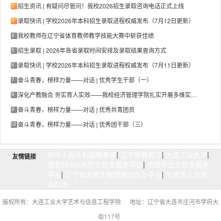
招生资讯 | 有疑问尽管问！我校2026招生录取咨询电话正式上线
2
录取快讯 | 学校2026年本科招生录取进程权威发布（7月12日更新）
3
我校教师在辽宁省体育教师教学技能大赛中斩获佳绩
4
招生录取 | 2026年各省录取时间安排及录取结果查询方式
5
录取快讯 | 学校2026年本科招生录取进程权威发布（7月11日更新）
6
奋斗青春，榜样力量——对话 | 优秀学生干部（一）
7
深化产教融合 夯实育人实效——我校经济管理学院扎实开展多维实习实践系列活动
8
奋斗青春，榜样力量——对话 | 优秀共青团员
9
奋斗青春，榜样力量——对话 | 优秀团干部（三）
10
中华人民共和国教育部
|
辽宁省教育厅
|
大连工业大学
|
友情链接
国家24365大学生就业服务平台
|
高校毕业生就业服务
平台
|
辽宁省大学生智慧就业创业平台
|
大连市人力资
源市场
版权所有：大连工业大学艺术与信息工程学院 地址：辽宁省大连市庄河市学府大
街117号