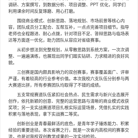
调研、方案撰写，到数据分析、项目调整、PPT 优化，同学们
利用课余时间反复琢磨、用心打磨。
围绕商业模式、创新思路、落地规划、市场前景等核心内
容，团队成员分工配合、互帮互补，一点点完善项目细节。指导
老师也全程跟进、耐心点拨，针对项目不足、答辩思路与临场表
达等方面逐一优化，助力团队从容应对省级赛事。
从初步想法到完整规划，从零散思路到系统方案，一次次调
整、一遍遍演练，也展现出同学们踏实钻研、力求精进的良好风
貌。
三创赛是国内颇具影响力的双创赛事，赛事覆盖面广、评审
严谨，有着较高的行业参考价值。本次我校六支队伍分别参与两
大赛道比拼，所有参赛团队均取得了不错的成绩。
五支常规赛道队伍紧扣社会热点、民生需求与新兴业态展开
创作，依托新颖的创意、完整的运营思路与清晰的商业模式收获
奖项；另一支实战赛道项目扎根实际运营场景，凭借扎实的实践
积累与落地表现，拿下实战赛二等奖。
创新创业是青春最鲜活的底色，是青年学子锤炼能力、积累
经验的重要途径。本次省赛之行，既是一次省内高校间的赛事交
流，也是对我校双创教学成果的一次实战检验。