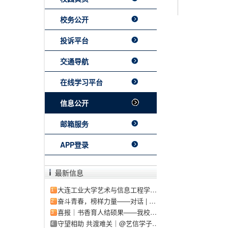
校务公开
投诉平台
交通导航
在线学习平台
信息公开
邮箱服务
APP登录
最新信息
大连工业大学艺术与信息工程学院2026年招生章程
1
奋斗青春，榜样力量——对话 | 优秀团干部（三）
2
喜报｜书香育人结硕果——我校图书馆上半年多项省级赛事斩获佳绩！
3
守望相助 共渡难关｜@艺信学子，学校开展灾区学生临时困难补助专项资助工作
4