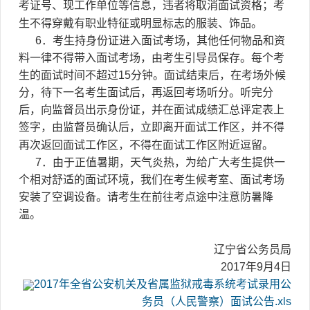
考证号、现工作单位等信息，违者将取消面试资格；考
生不得穿戴有职业特征或明显标志的服装、饰品。
6．考生持身份证进入面试考场，其他任何物品和资
料一律不得带入面试考场，由考生引导员保存。每个考
生的面试时间不超过15分钟。面试结束后，在考场外候
分，待下一名考生面试后，再返回考场听分。听完分
后，向监督员出示身份证，并在面试成绩汇总评定表上
签字，由监督员确认后，立即离开面试工作区，并不得
再次返回面试工作区，不得在面试工作区附近逗留。
7．由于正值暑期，天气炎热，为给广大考生提供一
个相对舒适的面试环境，我们在考生候考室、面试考场
安装了空调设备。请考生在前往考点途中注意防暑降
温。
辽宁省公务员局
2017年9月4日
2017年全省公安机关及省属监狱戒毒系统考试录用公
务员（人民警察）面试公告.xls