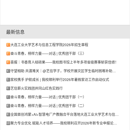
最新信息
大连工业大学艺术与信息工程学院2026年招生章程
1
奋斗青春，榜样力量——对话 | 优秀团干部（三）
2
喜报｜书香育人结硕果——我校图书馆上半年多项省级赛事斩获佳绩！
3
守望相助 共渡难关｜@艺信学子，学校开展灾区学生临时困难补助专项资助工作
4
家校携手 护航成长 | 我校顺利举行2026年暑假家访工作启动仪式
5
艺信薪火实践团井冈山红色实践行
6
奋斗青春，榜样力量——对话 | 优秀团干部（一）
7
奋斗青春，榜样力量——对话 | 优秀团干部（二）
8
全国首创鸿蒙+AI+智慧电厂产教融合平台落地大连工业大学艺术与信息工程学院
9
聚力专业优化 赋能人才培养——我校顺利召开2026年新专业申报论证会
10