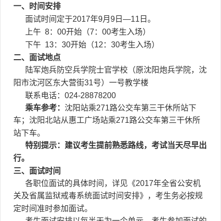
一、时间安排
面试时间定于2017年9月9日—11日。
上午 8：00开始（7：00考生入场）
下午 13：30开始（12：30考生入场）
二、面试地点
陆军炮兵防空兵学院士官学校（原沈阳炮兵学院，沈
阳市沈河区东大营街31号）一号教学楼
联系电话：024-28878200
乘车参考：
沈阳站乘271路公交车第三干休所站下
车；沈阳北站从惠工广场站乘271路公交车第三干休所
站下车。
特别提示：建议考生提前熟悉路线，考试当天尽早出
行。
三、面试时间
各职位面试的具体时间，详见《2017年全省公安机
关及省属监狱戒毒系统面试时间安排》，考生务必按规
定时间准时参加面试。
考生面试安排以每半天为一个单元，考生参加面试的